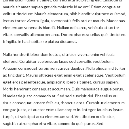
u
mauris sit amet sapien gravida molestie id ac orci. Etiam congue et
News
o
a
velit ut tincidunt. Mauris elementum, nibh blandit vulputate euismod,
lectus tortor viverra ligula, a venenatis felis orci et mauris. Maecenas
r
r
elementum venenatis blandit. Nullam odio arcu, vehicula at tortor
m
vitae, convallis ullamcorper arcu. Donec pharetra tellus quis tincidunt
e
fringilla. In hac habitasse platea dictumst.
h
Nulla hendrerit bibendum lectus, ultricies viverra enim vehicula
e
eleifend. Curabitur scelerisque lacus sed convallis vestibulum.
Aliquam consequat turpis non cursus dapibus. Nulla aliquam id tortor
r
ac tincidunt. Mauris ultricies eget enim eget scelerisque. Vestibulum
eget eros pellentesque, adipiscing libero sit amet, cursus sapien.
e
Morbi hendrerit consequat accumsan. Duis malesuada augue purus,
id molestie justo commodo at. Sed sed suscipit dui. Phasellus eu
risus consequat, ornare felis eu, rhoncus eros. Curabitur elementum
congue justo, et auctor enim ullamcorper in. Integer faucibus ipsum
turpis, ut volutpat arcu elementum sed. Vestibulum orci lectus,
sagittis rutrum pharetra vitae, commodo quis purus. Sed